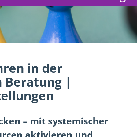
ren in der
n Beratung |
tellungen
ken – mit systemischer
urcen aktivieren und