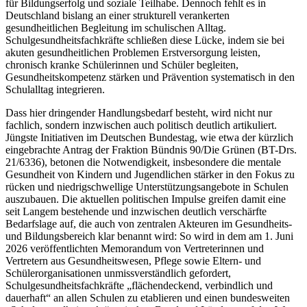
für Bildungserfolg und soziale Teilhabe. Dennoch fehlt es in
Deutschland bislang an einer strukturell verankerten
gesundheitlichen Begleitung im schulischen Alltag.
Schulgesundheitsfachkräfte schließen diese Lücke, indem sie bei
akuten gesundheitlichen Problemen Erstversorgung leisten,
chronisch kranke Schülerinnen und Schüler begleiten,
Gesundheitskompetenz stärken und Prävention systematisch in den
Schulalltag integrieren.
Dass hier dringender Handlungsbedarf besteht, wird nicht nur
fachlich, sondern inzwischen auch politisch deutlich artikuliert.
Jüngste Initiativen im Deutschen Bundestag, wie etwa der kürzlich
eingebrachte Antrag der Fraktion Bündnis 90/Die Grünen (BT-Drs.
21/6336), betonen die Notwendigkeit, insbesondere die mentale
Gesundheit von Kindern und Jugendlichen stärker in den Fokus zu
rücken und niedrigschwellige Unterstützungsangebote in Schulen
auszubauen. Die aktuellen politischen Impulse greifen damit eine
seit Langem bestehende und inzwischen deutlich verschärfte
Bedarfslage auf, die auch von zentralen Akteuren im Gesundheits-
und Bildungsbereich klar benannt wird: So wird in dem am 1. Juni
2026 veröffentlichten Memorandum von Vertreterinnen und
Vertretern aus Gesundheitswesen, Pflege sowie Eltern- und
Schülerorganisationen unmissverständlich gefordert,
Schulgesundheitsfachkräfte „flächendeckend, verbindlich und
dauerhaft“ an allen Schulen zu etablieren und einen bundesweiten