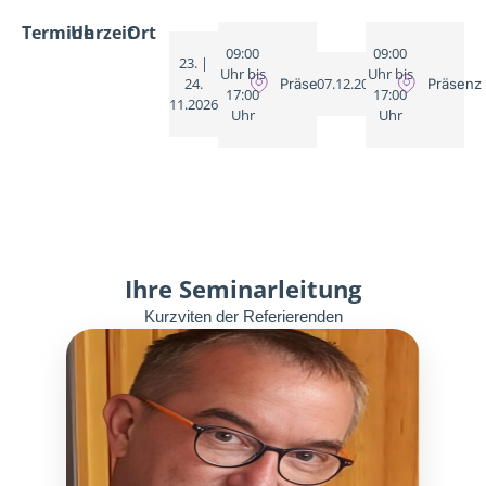
Termine
Uhrzeit
Ort
09:00
09:00
23. |
Uhr bis
Uhr bis
24.
07.12.2026
Präsenz
Präsenz
17:00
17:00
11.2026
Uhr
Uhr
Ihre Seminarleitung
Kurzviten der Referierenden