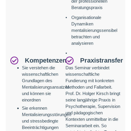
der professionellen
Beratungspraxis
Organisationale
Dynamiken
mentalisierungssensibel
betrachten und
analysieren
Kompetenzen
Praxistransfer
Sie verstehen die
Das Seminar verbindet
wissenschaftlichen
wissenschaftliche
Grundlagen des
Fundierung mit konkreten
Mentalisierungsansatzes
Methoden und Fallarbeit.
und können sie
Prof. Dr. Holger Kirsch bringt
einordnen
seine langjährige Praxis in
Psychotherapie, Supervision
Sie erkennen
und pädagogischen
Mentalisierungsstörungen
Kontexten unmittelbar in die
und stressbedingte
Seminararbeit ein. So
Beeinträchtigungen