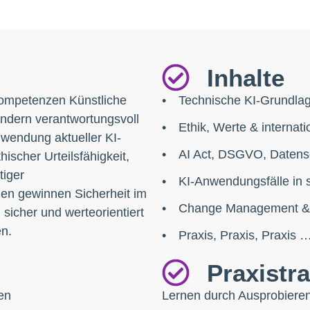
Inhalte
 Kompetenzen Künstliche
Technische KI-Grundlag
sondern verantwortungsvoll
Ethik, Werte & internat
nwendung aktueller KI-
AI Act, DSGVO, Datens
ischer Urteilsfähigkeit,
tiger
KI-Anwendungsfälle in 
en gewinnen Sicherheit im
Change Management & P
 sicher und werteorientiert
en.
Praxis, Praxis, Praxis 
Praxistr
zen
Lernen durch Ausprobieren